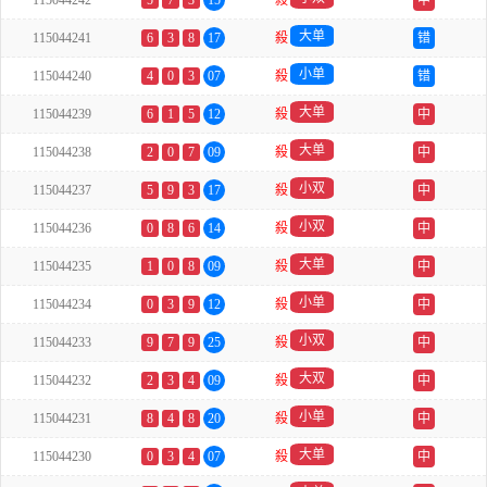
115044242
5
7
3
15
殺
中
大单
115044241
6
3
8
17
殺
错
小单
115044240
4
0
3
07
殺
错
大单
115044239
6
1
5
12
殺
中
大单
115044238
2
0
7
09
殺
中
小双
115044237
5
9
3
17
殺
中
小双
115044236
0
8
6
14
殺
中
大单
115044235
1
0
8
09
殺
中
小单
115044234
0
3
9
12
殺
中
小双
115044233
9
7
9
25
殺
中
大双
115044232
2
3
4
09
殺
中
小单
115044231
8
4
8
20
殺
中
大单
115044230
0
3
4
07
殺
中