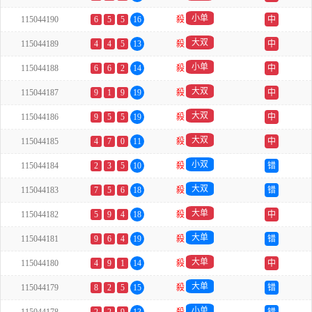
小单
115044190
6
5
5
16
殺
中
大双
115044189
4
4
5
13
殺
中
小单
115044188
6
6
2
14
殺
中
大双
115044187
9
1
9
19
殺
中
大双
115044186
9
5
5
19
殺
中
大双
115044185
4
7
0
11
殺
中
小双
115044184
2
3
5
10
殺
错
大双
115044183
7
5
6
18
殺
错
大单
115044182
5
9
4
18
殺
中
大单
115044181
9
6
4
19
殺
错
大单
115044180
4
9
1
14
殺
中
大单
115044179
8
2
5
15
殺
错
小单