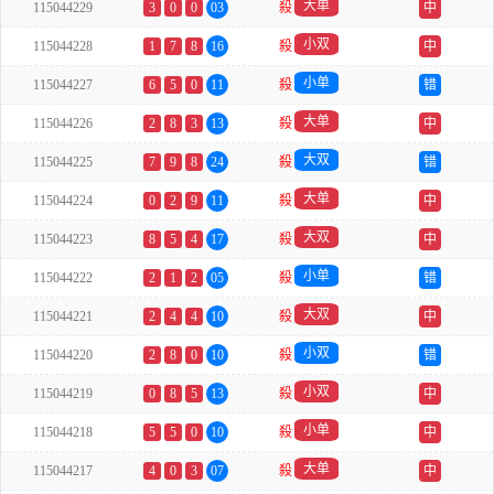
大单
115044229
3
0
0
03
殺
中
小双
115044228
1
7
8
16
殺
中
小单
115044227
6
5
0
11
殺
错
大单
115044226
2
8
3
13
殺
中
大双
115044225
7
9
8
24
殺
错
大单
115044224
0
2
9
11
殺
中
大双
115044223
8
5
4
17
殺
中
小单
115044222
2
1
2
05
殺
错
大双
115044221
2
4
4
10
殺
中
小双
115044220
2
8
0
10
殺
错
小双
115044219
0
8
5
13
殺
中
小单
115044218
5
5
0
10
殺
中
大单
115044217
4
0
3
07
殺
中