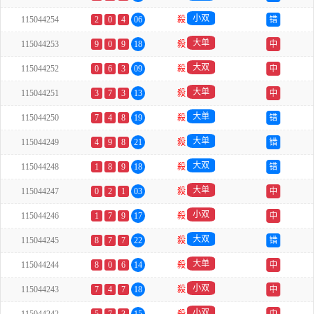
小双
115044254
2
0
4
06
殺
错
大单
115044253
9
0
9
18
殺
中
大双
115044252
0
6
3
09
殺
中
大单
115044251
3
7
3
13
殺
中
大单
115044250
7
4
8
19
殺
错
大单
115044249
4
9
8
21
殺
错
大双
115044248
1
8
9
18
殺
错
大单
115044247
0
2
1
03
殺
中
小双
115044246
1
7
9
17
殺
中
大双
115044245
8
7
7
22
殺
错
大单
115044244
8
0
6
14
殺
中
小双
115044243
7
4
7
18
殺
中
小双