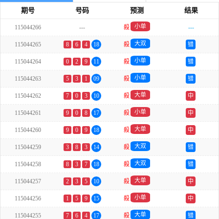
期号
号码
预测
结果
小单
115044266
---
殺
---
大双
115044265
8
6
4
18
殺
错
小单
115044264
0
2
9
11
殺
错
小单
115044263
5
3
1
09
殺
错
大单
115044262
7
0
3
10
殺
中
小单
115044261
9
0
8
17
殺
中
大单
115044260
9
0
9
18
殺
中
大双
115044259
3
8
3
14
殺
错
大双
115044258
8
3
7
18
殺
错
大单
115044257
2
3
5
10
殺
中
小单
115044256
1
5
9
15
殺
中
大单
115044255
7
6
4
17
殺
错