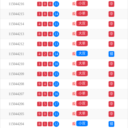
小双
115044216
3
0
8
11
殺
中
小单
115044215
1
8
5
14
殺
中
大双
115044214
4
1
6
11
殺
中
大双
115044213
8
1
4
13
殺
中
大单
115044212
5
1
7
13
殺
中
大双
115044211
4
2
8
14
殺
错
大单
115044210
1
1
8
10
殺
中
大双
115044209
7
5
3
15
殺
中
小双
115044208
9
4
9
22
殺
中
小单
115044207
6
9
1
16
殺
中
小双
115044206
7
5
5
17
殺
中
大单
115044205
9
0
2
11
殺
中
小双
115044204
8
1
3
12
殺
错