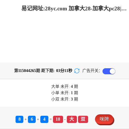
易记网址:28yc.com 加拿大28-加拿大pc28|提前在线预测官网|加拿大pc在线预测结果_极致火热优质的免费预测
第
115044265
期 距下期:
03
分
10
秒
广告开关：
大单
未开:
4
期
小单
未开:
1
期
小双
未开:
3
期
8
6
4
18
大
双
咪牌
+
+
=
-