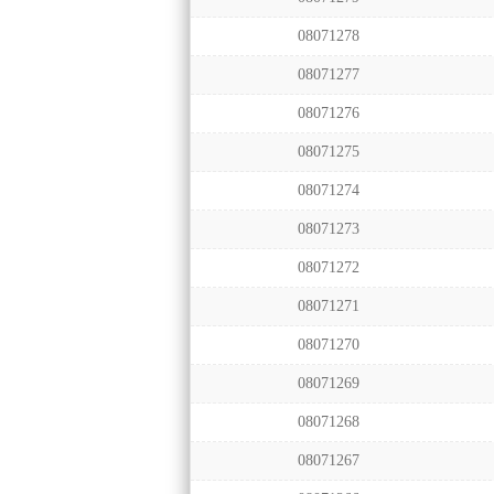
08071278
08071277
08071276
08071275
08071274
08071273
08071272
08071271
08071270
08071269
08071268
08071267