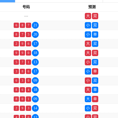
号码
预测
---
大
双
21
小
双
6
8
7
20
小
单
8
7
5
17
大
双
2
9
6
18
大
双
9
9
0
13
小
双
5
7
1
17
小
单
3
8
6
09
小
双
6
3
0
18
大
单
8
6
4
09
大
单
8
0
1
14
小
双
2
9
3
12
小
双
4
2
6