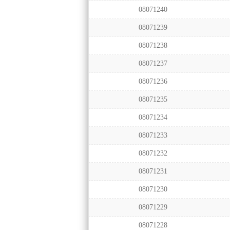
08071240
08071239
08071238
08071237
08071236
08071235
08071234
08071233
08071232
08071231
08071230
08071229
08071228