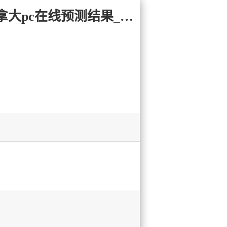
易记网址:28yc.com 加拿大28-加拿大pc28|提前在线预测官网|加拿大pc在线预测结果_极致火热优质的免费预测