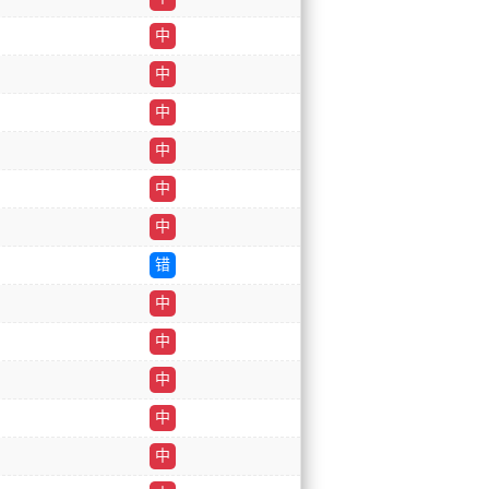
中
中
中
中
中
中
错
中
中
中
中
中