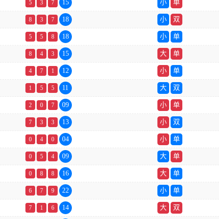
15
小
单
5
3
7
18
小
双
8
3
7
18
小
单
5
5
8
15
大
单
8
4
3
12
小
单
4
7
1
11
大
双
1
5
5
09
小
单
2
0
7
13
小
双
7
3
3
04
小
单
0
4
0
09
大
单
0
5
4
16
大
单
0
8
8
22
小
单
6
7
9
14
大
双
7
1
6