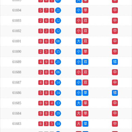
61695
5
0
2
07
大
单
中
61694
5
7
9
21
小
单
中
61693
2
6
4
12
小
双
中
61692
5
2
5
12
小
双
中
61691
0
6
2
08
大
双
中
61690
2
5
8
15
小
单
中
61689
4
9
8
21
小
双
错
61688
2
0
4
06
小
双
中
61687
4
6
4
14
小
双
中
61686
5
8
1
14
小
单
错
61685
0
9
4
13
大
单
中
61684
9
8
2
19
大
单
中
61683
6
3
5
14
大
单
中