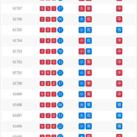
61707
9
5
3
17
大
单
中
61706
1
5
0
06
大
双
中
61705
7
8
2
17
小
双
错
61704
7
4
0
11
小
双
中
61703
4
5
1
10
小
单
中
61702
3
3
9
15
小
单
中
61701
9
8
8
25
小
单
中
61700
6
3
8
17
小
单
中
61699
8
6
7
21
小
单
中
61698
0
1
7
08
大
单
错
61697
5
2
6
13
大
双
错
61696
6
8
8
22
小
单
错