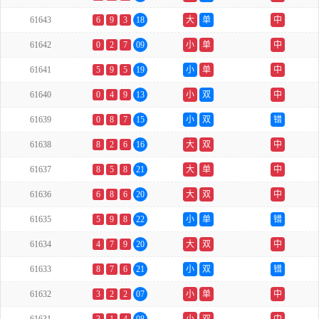
61643
6
9
3
18
大
单
中
61642
0
2
7
09
小
单
中
61641
5
9
5
19
小
单
中
61640
0
4
9
13
小
双
中
61639
0
8
7
15
小
双
错
61638
8
2
6
16
大
双
中
61637
8
5
8
21
大
单
中
61636
6
8
6
20
大
双
中
61635
5
9
8
22
小
单
错
61634
4
7
9
20
大
双
中
61633
8
7
6
21
小
双
错
61632
3
2
2
07
小
单
中