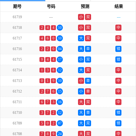
期号
号码
预测
结果
61719
---
小
双
---
61718
2
4
4
10
小
双
中
61717
4
6
0
10
大
双
中
61716
2
2
0
04
大
单
错
61715
9
4
4
17
小
双
错
61714
1
3
8
12
大
双
中
61713
0
1
9
10
小
单
中
61712
2
7
6
15
小
单
中
61711
6
7
3
16
大
双
中
61710
3
7
2
12
大
单
错
61709
5
0
2
07
大
双
错
61708
7
8
9
24
大
双
中