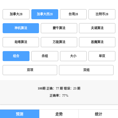
加拿大28
加拿大西28
台湾28
比特币28
神机算法
夔牛算法
夫诸算法
劫难算法
万能算法
恶魔算法
组合
杀组
大小
单双
双项
双组
100期 正确：77 期 错误：23 期
正确率：77%
预测
走势
统计