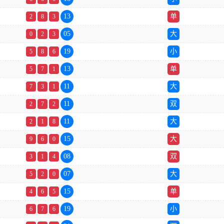
13
单
2
8
3
05
大
0
2
3
19
小
5
8
6
13
单
5
7
1
11
大
7
3
1
11
双
2
7
2
11
大
2
1
8
15
大
9
6
0
08
双
3
1
4
07
大
5
2
0
15
单
4
6
5
19
小
6
7
6