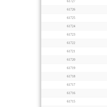
61727
61726
61725
61724
61723
61722
61721
61720
61719
61718
61717
61716
61715