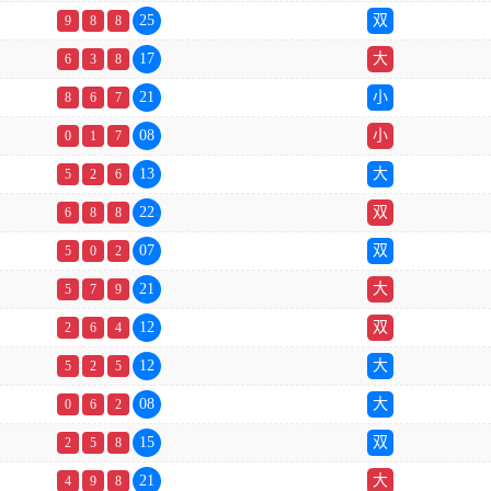
25
双
9
8
8
17
大
6
3
8
21
小
8
6
7
08
小
0
1
7
13
大
5
2
6
22
双
6
8
8
07
双
5
0
2
21
大
5
7
9
12
双
2
6
4
12
大
5
2
5
08
大
0
6
2
15
双
2
5
8
21
大
4
9
8