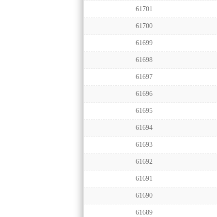
61701
61700
61699
61698
61697
61696
61695
61694
61693
61692
61691
61690
61689