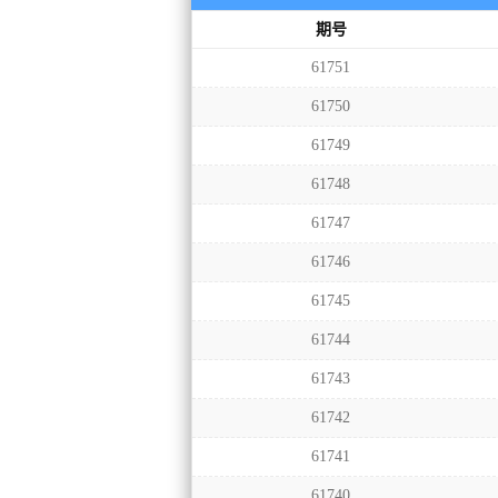
期号
61751
61750
61749
61748
61747
61746
61745
61744
61743
61742
61741
61740