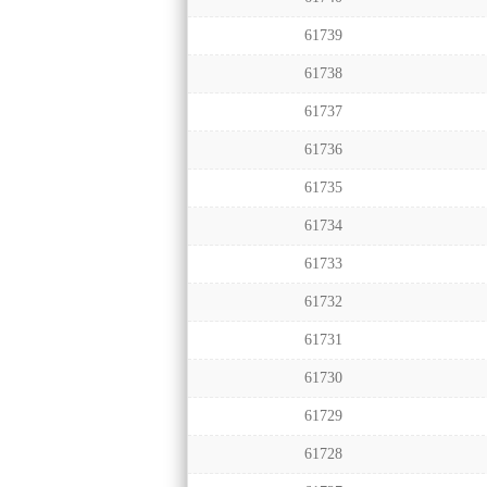
61739
61738
61737
61736
61735
61734
61733
61732
61731
61730
61729
61728