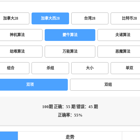
加拿大28
加拿大西28
台湾28
比特币28
神机算法
夔牛算法
夫诸算法
劫难算法
万能算法
恶魔算法
组合
杀组
大小
单双
双项
双组
100期 正确：55 期 错误：45 期
正确率：55%
走势