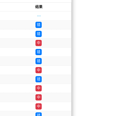
结果
---
错
错
中
错
错
中
错
中
中
中
错