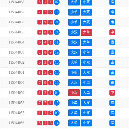
115044068
5
1
1
07
大单
小双
错
115044067
2
7
6
15
小单
大双
错
115044066
3
9
9
21
小单
大双
错
115044065
9
8
4
21
小双
大单
中
115044064
6
4
1
11
小双
大单
错
115044063
2
8
9
19
大双
小单
错
115044062
5
3
8
16
大单
小双
错
115044061
8
5
2
15
小单
大双
错
115044060
7
9
3
19
大双
小单
错
115044059
1
2
1
04
小双
大单
中
115044058
7
7
1
15
小单
大双
错
115044057
1
1
7
09
大单
小双
错
115044056
5
1
8
14
大单
小双
错