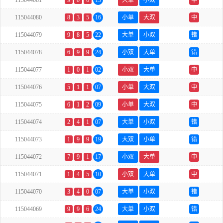
115044081
9
0
6
15
大单
小双
中
115044080
8
3
5
16
小单
大双
中
115044079
9
8
5
22
大单
小双
错
115044078
6
9
9
24
小双
大单
错
115044077
1
0
1
02
小双
大单
中
115044076
5
1
1
07
小单
大双
中
115044075
6
1
2
09
小单
大双
中
115044074
2
4
1
07
大单
小双
错
115044073
1
9
9
19
大双
小单
错
115044072
7
9
1
17
小双
大单
中
115044071
1
4
5
10
小双
大单
中
115044070
3
4
0
07
大单
小双
错
115044069
9
9
6
24
大单
小双
错