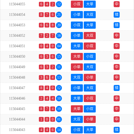
115044055
6
4
2
12
小双
大单
中
115044054
8
7
6
21
小单
大双
错
115044053
6
6
8
20
小双
大单
错
115044052
7
2
7
16
小单
大双
中
115044051
0
4
0
04
大单
小双
中
115044050
6
3
6
15
大单
小双
中
115044049
6
3
2
11
小单
大双
中
115044048
3
6
4
13
大双
小单
中
115044047
8
4
0
12
小单
大双
错
115044046
2
4
4
10
大单
小双
中
115044045
8
7
4
19
大单
小双
中
115044044
1
0
0
01
大双
小单
中
115044043
4
4
6
14
小双
大单
错