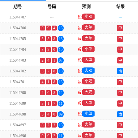
期号
号码
预测
结果
小双
115044707
---
殺
---
大单
115044706
0
9
4
13
殺
中
大单
115044705
5
5
8
18
殺
中
小单
115044704
8
2
0
10
殺
中
大单
115044703
2
4
1
07
殺
中
大双
115044702
3
7
8
18
殺
错
小双
115044701
4
1
8
13
殺
中
大双
115044700
4
0
8
12
殺
中
大单
115044699
3
1
7
11
殺
中
小单
115044698
5
4
0
09
殺
错
大单
115044697
8
7
3
18
殺
中
大单
115044696
9
0
2
11
殺
中