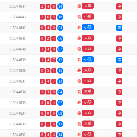
大单
115044644
2
4
8
14
殺
中
小单
115044643
7
6
5
18
殺
中
小双
115044642
0
4
0
04
殺
错
大双
115044641
0
2
4
06
殺
中
大双
115044640
3
4
0
07
殺
中
小双
115044639
1
4
7
12
殺
错
大双
115044638
9
5
1
15
殺
中
小双
115044637
2
4
7
13
殺
中
大单
115044636
1
3
0
04
殺
中
小双
115044635
3
0
4
07
殺
中
大双
115044634
8
0
0
08
殺
中
大单
115044633
8
1
4
13
殺
中
小双
115044632
6
4
4
14
殺
中