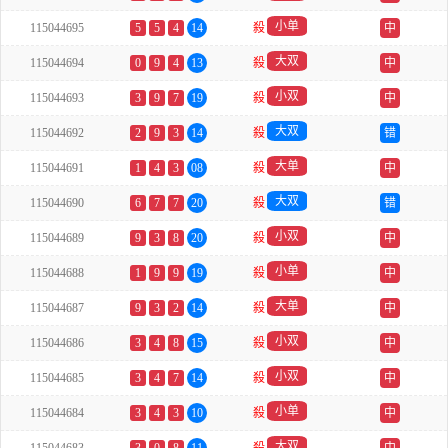
小单
115044695
5
5
4
14
殺
中
大双
115044694
0
9
4
13
殺
中
小双
115044693
3
9
7
19
殺
中
大双
115044692
2
9
3
14
殺
错
大单
115044691
1
4
3
08
殺
中
大双
115044690
6
7
7
20
殺
错
小双
115044689
9
3
8
20
殺
中
小单
115044688
1
9
9
19
殺
中
大单
115044687
9
3
2
14
殺
中
小双
115044686
3
4
8
15
殺
中
小双
115044685
3
4
7
14
殺
中
小单
115044684
3
4
3
10
殺
中
大双