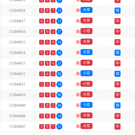
115044619
8
5
2
15
殺
中
大单
115044618
8
8
7
23
殺
错
大单
115044617
6
4
3
13
殺
中
小双
115044616
9
6
2
17
殺
中
大单
115044615
1
5
8
14
殺
中
大双
115044614
9
1
6
16
殺
错
小单
115044613
8
9
4
21
殺
中
小双
115044612
3
4
1
08
殺
错
小双
115044611
5
3
6
14
殺
中
大双
115044610
0
1
5
06
殺
中
小双
115044609
2
0
2
04
殺
错
大单
115044608
5
8
1
14
殺
中
大双
115044607
5
9
7
21
殺
中