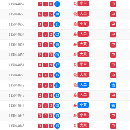
小单
115044657
7
8
6
21
殺
中
大单
115044656
6
7
5
18
殺
中
小双
115044655
3
7
1
11
殺
中
大单
115044654
1
0
2
03
殺
中
大双
115044653
3
9
7
19
殺
中
大双
115044652
2
4
3
09
殺
中
小单
115044651
8
0
9
17
殺
中
大双
115044650
6
4
5
15
殺
中
大单
115044649
7
9
5
21
殺
错
大单
115044648
2
7
4
13
殺
中
小双
115044647
5
0
3
08
殺
错
小单
115044646
3
9
3
15
殺
中
大双
115044645
3
9
3
15
殺
中