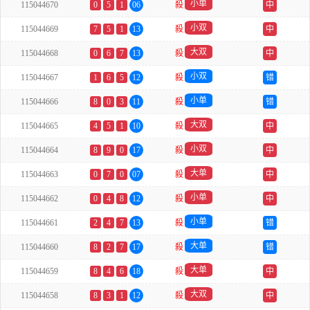
小单
115044670
0
5
1
06
殺
中
小双
115044669
7
5
1
13
殺
中
大双
115044668
0
6
7
13
殺
中
小双
115044667
1
6
5
12
殺
错
小单
115044666
8
0
3
11
殺
错
大双
115044665
4
5
1
10
殺
中
小双
115044664
8
9
0
17
殺
中
大单
115044663
0
7
0
07
殺
中
小单
115044662
0
4
8
12
殺
中
小单
115044661
2
4
7
13
殺
错
大单
115044660
8
2
7
17
殺
错
大单
115044659
8
4
6
18
殺
中
大双
115044658
8
3
1
12
殺
中