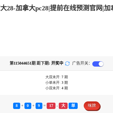
第
115044651
期 距下期:
03
分
36
秒
广告开关：
大双
未开:
7
期
小单
未开:
3
期
小双
未开:
4
期
8
+
0
+
9
=
17
-
大
单
咪牌