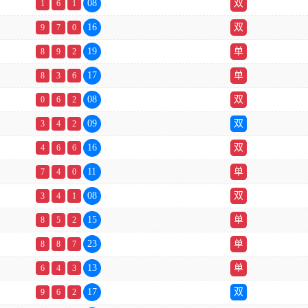
08
双
1
6
1
16
双
9
7
0
19
单
8
9
2
17
单
8
3
6
08
双
0
6
2
09
双
3
4
2
16
双
4
6
6
11
单
7
4
0
08
双
3
4
1
15
单
8
5
2
23
单
8
8
7
13
单
6
4
3
17
双
9
6
2