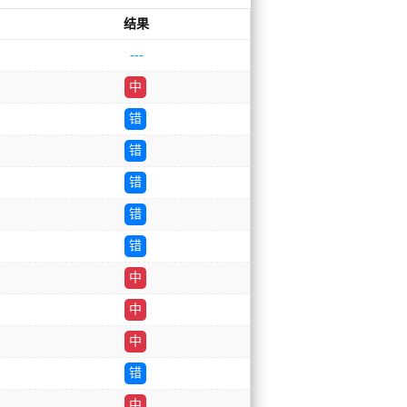
结果
---
中
错
错
错
错
错
中
中
中
错
中