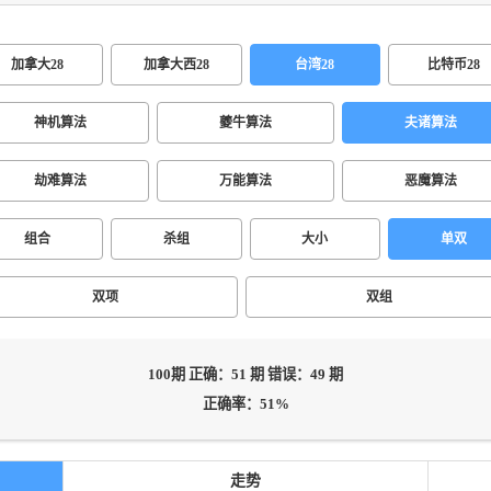
加拿大28
加拿大西28
台湾28
比特币28
神机算法
夔牛算法
夫诸算法
劫难算法
万能算法
恶魔算法
组合
杀组
大小
单双
双项
双组
100期 正确：51 期 错误：49 期
正确率：51%
走势