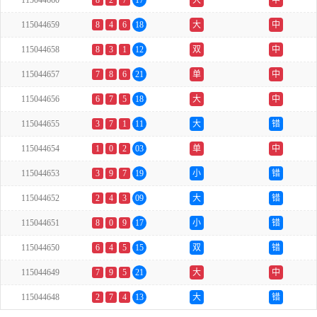
115044660
8
2
7
17
大
中
115044659
8
4
6
18
大
中
115044658
8
3
1
12
双
中
115044657
7
8
6
21
单
中
115044656
6
7
5
18
大
中
115044655
3
7
1
11
大
错
115044654
1
0
2
03
单
中
115044653
3
9
7
19
小
错
115044652
2
4
3
09
大
错
115044651
8
0
9
17
小
错
115044650
6
4
5
15
双
错
115044649
7
9
5
21
大
中
115044648
2
7
4
13
大
错