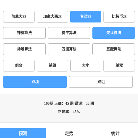
加拿大28
加拿大西28
台湾28
比特币28
神机算法
夔牛算法
夫诸算法
劫难算法
万能算法
恶魔算法
组合
杀组
大小
单双
双项
双组
100期 正确：45 期 错误：55 期
正确率：45%
预测
走势
统计