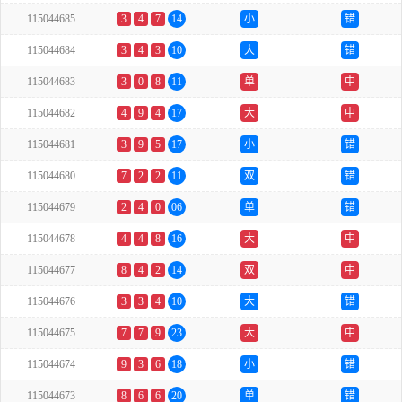
115044685
3
4
7
14
小
错
115044684
3
4
3
10
大
错
115044683
3
0
8
11
单
中
115044682
4
9
4
17
大
中
115044681
3
9
5
17
小
错
115044680
7
2
2
11
双
错
115044679
2
4
0
06
单
错
115044678
4
4
8
16
大
中
115044677
8
4
2
14
双
中
115044676
3
3
4
10
大
错
115044675
7
7
9
23
大
中
115044674
9
3
6
18
小
错
115044673
8
6
6
20
单
错