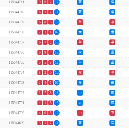
115044711
9
6
2
17
双
错
115044710
6
3
2
11
双
错
115044709
6
8
5
19
单
中
115044708
2
1
4
07
大
错
115044707
6
7
2
15
单
中
115044706
0
9
4
13
大
错
115044705
5
5
8
18
单
错
115044704
8
2
0
10
双
中
115044703
2
4
1
07
双
错
115044702
3
7
8
18
小
错
115044701
4
1
8
13
大
错
115044700
4
0
8
12
小
中
115044699
3
1
7
11
双
错