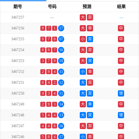
期号
号码
预测
结果
3467257
---
大
双
---
3467256
9
7
1
17
大
单
中
3467255
0
7
0
07
小
双
中
3467254
0
9
7
16
大
双
中
3467253
3
7
9
19
大
双
中
3467252
2
9
4
15
小
单
中
3467251
6
4
2
12
大
双
中
3467250
4
3
4
11
大
双
错
3467249
2
9
3
14
大
单
中
3467248
5
4
4
13
大
双
错
3467247
4
4
8
16
大
双
中
3467246
5
8
4
17
小
单
中