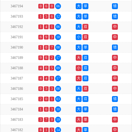
3467194
0
6
0
06
大
单
错
3467193
1
5
6
12
大
单
错
3467192
1
4
1
06
大
双
中
3467191
6
9
3
18
小
双
中
3467190
1
0
7
08
大
单
错
3467189
9
6
2
17
大
双
中
3467188
4
0
5
09
小
双
中
3467187
4
4
9
17
大
双
中
3467186
0
5
3
08
大
双
中
3467185
2
0
1
03
大
双
错
3467184
1
6
3
10
大
单
错
3467183
3
7
9
19
大
单
中
3467182
8
1
5
14
大
单
中