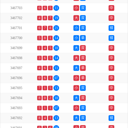
3467703
0
6
5
11
小
双
中
3467702
4
8
7
19
大
双
中
3467701
6
7
8
21
小
双
错
3467700
5
8
1
14
小
单
错
3467699
1
4
5
10
大
双
中
3467698
3
6
5
14
大
双
中
3467697
4
6
1
11
大
单
中
3467696
0
6
1
07
小
单
中
3467695
7
1
5
13
小
双
中
3467694
8
0
2
10
大
双
中
3467693
5
1
1
07
小
双
中
3467692
8
4
1
13
大
双
错