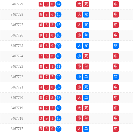
3467729
6
8
0
14
大
双
中
3467728
6
3
6
15
大
双
中
3467727
6
6
3
15
大
双
中
3467726
9
1
0
10
小
单
中
3467725
6
3
0
09
大
双
错
3467724
7
5
6
18
小
双
中
3467723
8
2
1
11
小
单
中
3467722
8
7
7
22
小
单
错
3467721
4
3
0
07
小
双
中
3467720
8
7
3
18
大
单
中
3467719
6
7
5
18
大
双
中
3467718
3
9
1
13
小
单
中
3467717
5
6
9
20
大
单
中