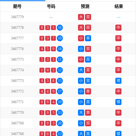
期号
号码
预测
结果
3467779
---
大
双
---
3467778
8
3
5
16
大
双
中
3467777
0
3
7
10
小
单
中
3467776
4
5
9
18
小
双
中
3467775
5
3
3
11
小
双
中
3467774
1
9
2
12
大
双
中
3467773
4
3
8
15
小
双
错
3467772
4
4
9
17
小
单
中
3467771
6
9
4
19
小
双
错
3467770
1
9
3
13
大
单
中
3467769
8
9
3
20
小
双
中
3467768
9
0
4
13
大
双
错