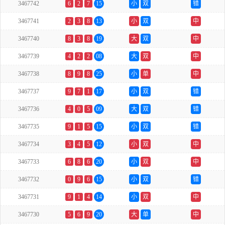
3467742
6
2
7
15
小
双
错
3467741
2
3
8
13
小
双
中
3467740
8
3
8
19
大
双
中
3467739
4
2
2
08
大
双
中
3467738
8
9
8
25
小
单
中
3467737
9
7
1
17
小
双
错
3467736
4
0
5
09
大
双
错
3467735
9
1
5
15
小
双
错
3467734
3
4
5
12
小
双
中
3467733
6
8
6
20
小
双
中
3467732
0
9
6
15
小
双
错
3467731
9
1
4
14
小
双
中
3467730
5
6
9
20
大
单
中