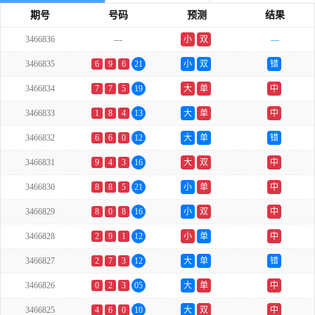
期号
号码
预测
结果
3466836
---
小
双
---
3466835
6
9
6
21
小
双
错
3466834
7
7
5
19
大
单
中
3466833
1
8
4
13
大
单
中
3466832
6
6
0
12
大
单
错
3466831
9
4
3
16
大
双
中
3466830
8
8
5
21
小
单
中
3466829
8
0
8
16
小
双
中
3466828
2
9
1
12
小
单
中
3466827
2
7
3
12
大
单
错
3466826
0
2
3
05
大
单
中
3466825
4
6
0
10
大
双
中