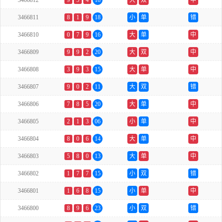
3466812
9
5
4
18
大
双
中
3466811
8
1
9
18
小
单
错
3466810
0
7
9
16
大
单
中
3466809
9
9
2
20
大
双
中
3466808
3
9
3
15
大
单
中
3466807
9
0
2
11
大
双
错
3466806
7
8
5
20
大
单
中
3466805
2
1
3
06
小
单
中
3466804
8
0
6
14
大
单
中
3466803
5
8
0
13
大
单
中
3466802
1
7
7
15
小
双
错
3466801
1
6
8
15
小
单
中
3466800
8
9
6
23
小
双
错