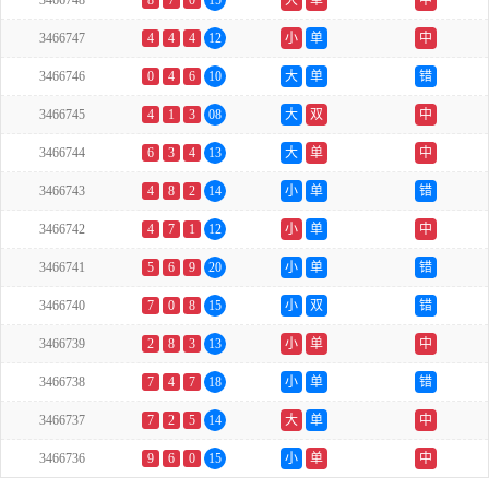
3466748
8
7
0
15
大
单
中
3466747
4
4
4
12
小
单
中
3466746
0
4
6
10
大
单
错
3466745
4
1
3
08
大
双
中
3466744
6
3
4
13
大
单
中
3466743
4
8
2
14
小
单
错
3466742
4
7
1
12
小
单
中
3466741
5
6
9
20
小
单
错
3466740
7
0
8
15
小
双
错
3466739
2
8
3
13
小
单
中
3466738
7
4
7
18
小
单
错
3466737
7
2
5
14
大
单
中
3466736
9
6
0
15
小
单
中