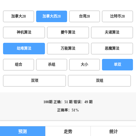
加拿大28
加拿大西28
台湾28
比特币28
神机算法
夔牛算法
夫诸算法
劫难算法
万能算法
恶魔算法
组合
杀组
大小
单双
双项
双组
100期 正确：51 期 错误：49 期
正确率：51%
预测
走势
统计