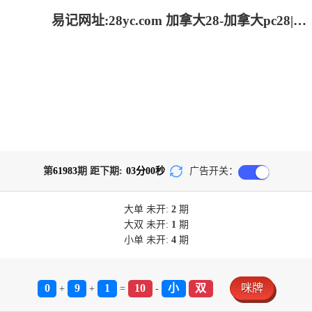
易记网址:28yc.com 加拿大28-加拿大pc28|提前在线预测官网|加拿大pc在线预测结果_极致火热优质的免费预测
第
61983
期 距下期:
03
分
00
秒
广告开关：
大单
未开:
2
期
大双
未开:
1
期
小单
未开:
4
期
0
9
1
10
小
双
咪牌
+
+
=
-