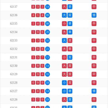
62137
8
3
3
14
大
单
中
62136
4
1
4
09
大
双
错
62135
1
4
3
08
小
单
中
62134
5
9
6
20
大
单
中
62133
1
3
6
10
大
双
中
62132
5
8
8
21
大
单
中
62131
1
5
7
13
小
双
中
62130
5
9
0
14
大
双
中
62129
3
9
4
16
大
双
中
62128
0
9
9
18
小
双
中
62127
3
8
3
14
小
单
错
62126
3
7
9
19
大
双
中