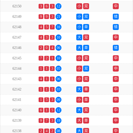
62150
3
6
3
12
小
双
中
62149
9
9
3
21
小
双
错
62148
4
5
7
16
小
单
错
62147
4
3
3
10
大
双
中
62146
2
0
4
06
大
单
错
62145
7
2
1
10
小
双
中
62144
1
1
3
05
小
双
中
62143
4
1
1
06
小
双
中
62142
1
1
1
03
大
单
中
62141
1
5
3
09
小
单
中
62140
6
1
5
12
大
双
中
62139
9
7
3
19
大
单
中
62138
2
4
2
08
大
双
中