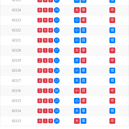
62125
5
0
2
07
大
双
错
62124
8
9
2
19
大
单
中
62123
2
9
4
15
小
单
中
62122
0
9
6
15
小
双
错
62121
1
9
5
15
小
双
错
62120
9
1
7
17
大
单
中
62119
2
4
6
12
大
双
中
62118
9
9
6
24
小
单
错
62117
4
3
6
13
大
双
错
62116
5
3
0
08
小
双
中
62115
8
8
9
25
小
单
中
62114
9
1
0
10
大
单
错
62113
9
2
9
20
大
单
中