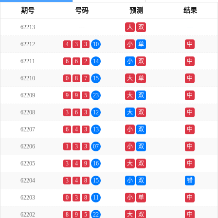
期号
号码
预测
结果
62213
---
大
双
---
62212
4
3
3
10
小
单
中
62211
6
6
2
14
小
双
中
62210
0
8
7
15
大
单
中
62209
9
9
5
23
大
双
中
62208
3
6
3
12
大
双
中
62207
6
4
3
13
小
双
中
62206
1
3
3
07
小
双
中
62205
3
4
9
16
大
双
中
62204
3
4
8
15
小
双
错
62203
0
3
8
11
小
单
中
62202
8
9
5
22
大
双
中