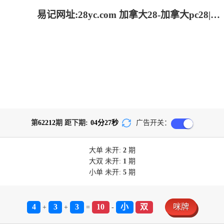
易记网址:28yc.com 加拿大28-加拿大pc28|提前在线预测官网|加拿大pc在线预测结果_极致火热优质的免费预测
第
62212
期 距下期:
04
分
27
秒
广告开关：
大单
未开:
2
期
大双
未开:
1
期
小单
未开:
5
期
4
3
3
10
小
双
咪牌
+
+
=
-