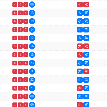
08
小
双
4
0
4
13
大
双
8
0
5
19
小
双
6
9
4
14
小
单
3
4
7
12
大
单
4
5
3
16
大
双
5
9
2
15
大
双
5
6
4
23
小
双
8
9
6
11
大
单
1
9
1
22
小
单
6
9
7
21
大
双
8
7
6
08
大
单
1
4
3
09
小
双
3
1
5