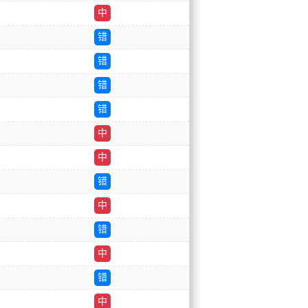
中
错
错
错
错
中
中
错
中
错
中
错
中