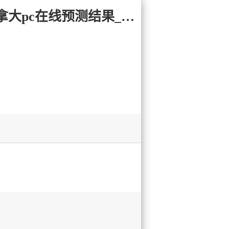
易记网址:28yc.com 加拿大28-加拿大pc28|提前在线预测官网|加拿大pc在线预测结果_极致火热优质的免费预测