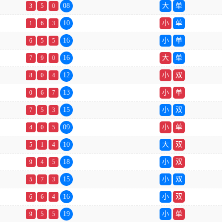
08
大
单
3
5
0
10
小
单
1
6
3
16
小
单
6
5
5
16
大
单
7
9
0
12
小
双
8
0
4
13
小
单
0
6
7
15
小
双
7
5
3
09
小
单
4
0
5
10
大
双
5
1
4
18
小
双
9
4
5
15
小
双
5
7
3
16
小
双
6
6
4
19
小
单
9
5
5