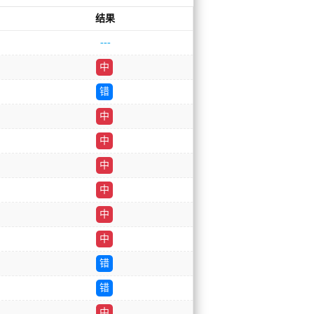
结果
---
中
错
中
中
中
中
中
中
错
错
中